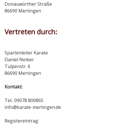
Donauwörther Straße
86690 Mertingen
Vorstand
Vertreten durch:
Kontakt
Impressum
Spartenleiter Karate
Daniel Neiber
Tulpenstr. 6
Datenschutzerklärung
86690 Mertingen
Kontakt:
Tel.: 09078 800865
info@karate-mertingen.de
Registereintrag: