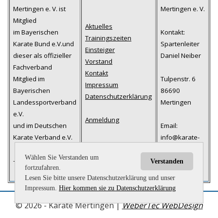
Mertingen e. V. ist
Mertingen e. V.
Mitglied
Aktuelles
im Bayerischen
Kontakt:
Trainingszeiten
Karate Bund e.V.und
Spartenleiter
Einsteiger
dieser als offizieller
Daniel Neiber
Vorstand
Fachverband
Kontakt
Mitglied im
Tulpenstr. 6
Impressum
Bayerischen
86690
Datenschutzerklärung
Landessportverband
Mertingen
e.V.
Anmeldung
und im Deutschen
Email:
Karate Verband e.V.
info@karate-
mertingen.de
Wählen Sie Verstanden um
-
Sitemap
Tel.: +49 9078
Verstanden
fortzufahren.
/ 800 865
Lesen Sie bitte unsere Datenschutzerklärung und unser
Impressum.
Hier kommen sie zu Datenschutzerklärung
©
2026 - Karate Mertingen |
WeberTec WebDesign